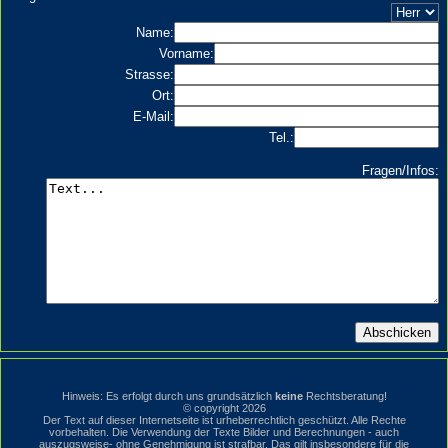
Name:
Vorname:
Strasse:
Ort:
E-Mail:
Tel.:
Fragen/Infos:
Hinweis: Es erfolgt durch uns grundsätzlich
keine
Rechtsberatung!
© copyright 2026
Der Text auf dieser Internetseite ist urheberrechtlich geschützt. Alle Rechte
vorbehalten. Die Verwendung der Texte Bilder und Berechnungen - auch
auszugsweise- ohne Genehmigung ist strafbar. Das gilt insbesondere für die